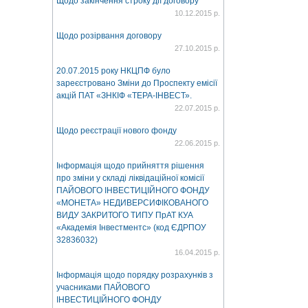
Щодо закінчення строку дії договору
10.12.2015 р.
Щодо розірвання договору
27.10.2015 р.
20.07.2015 року НКЦПФ було
зареєстровано Зміни до Проспекту емісії
акцій ПАТ «ЗНКІФ «ТЕРА-ІНВЕСТ».
22.07.2015 р.
Щодо реєстрації нового фонду
22.06.2015 р.
Інформація щодо прийняття рішення
про зміни у складі ліквідаційної комісії
ПАЙОВОГО ІНВЕСТИЦІЙНОГО ФОНДУ
«МОНЕТА» НЕДИВЕРСИФІКОВАНОГО
ВИДУ ЗАКРИТОГО ТИПУ ПрАТ КУА
«Академія Інвестментс» (код ЄДРПОУ
32836032)
16.04.2015 р.
Інформація щодо порядку розрахунків з
учасниками ПАЙОВОГО
ІНВЕСТИЦІЙНОГО ФОНДУ